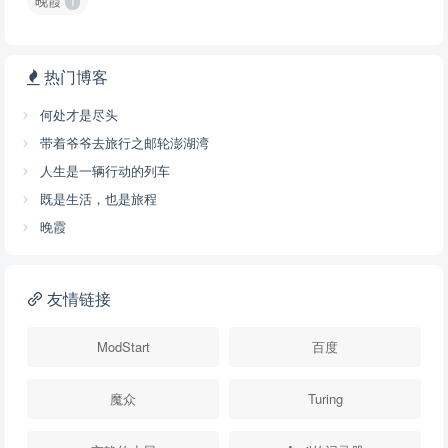
晚霞
1
热门博客
何处才是尽头
带着爷爷去旅行之邮轮澎湖湾
人生是一辆行动的列车
既是生活，也是旅程
晚霞
友情链接
ModStart
百度
魔众
Turing